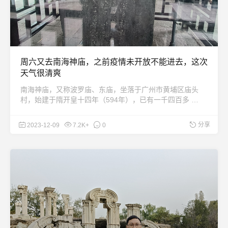
周六又去南海神庙，之前疫情未开放不能进去，这次
天气很清爽
南海神庙，又称波罗庙、东庙，坐落于广州市黄埔区庙头
村，始建于隋开皇十四年（594年），已有一千四百多 …
分享
2023-12-09
7.2K+
0