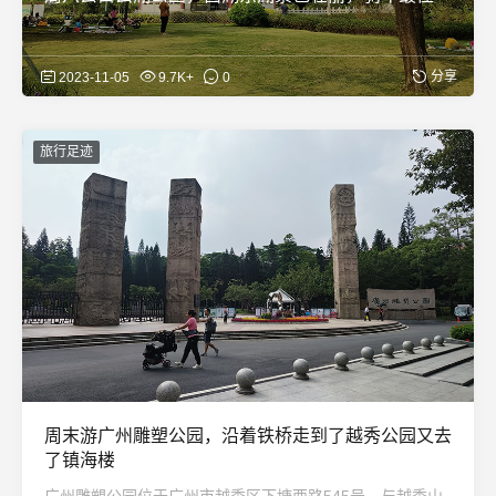
分享
2023-11-05
9.7K+
0
旅行足迹
周末游广州雕塑公园，沿着铁桥走到了越秀公园又去
了镇海楼