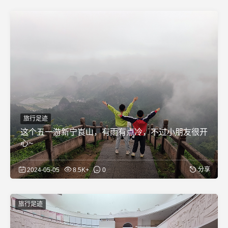
旅行足迹
这个五一游新宁崀山，有雨有点冷，不过小朋友很开
心~
分享
2024-05-05
8.5K+
0
旅行足迹