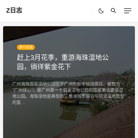
Z日志
旅行足迹
赶上3月花季，重游海珠湿地公
园，徜徉紫金花下
广州海珠国家湿地公园位于广州市新中轴线南段，被誉为
“广州绿心”，是广州第一个国家湿地公园和国家重点建设湿
地公园。海珠湿地是典型的三角洲城市湖泊与河流湿地类型
的复…