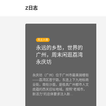
Z日志
风土人情
永远的乡愁，世界的
广州，周末闲逛荔湾
永庆坊
永庆坊（广州）位于广州市最美骑楼街
——荔湾区恩宁路，东连上下九地标商
业街，南衔沙面，是极具广州都市人文
底蕴的西关旧址地域。按照“老城市，
新活力”的总体要求注入新…