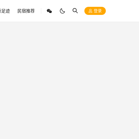
行足迹
民宿推荐
登录
旅行足迹
五一
回登
意！
之前是某个
个人闲逛，
周边漫步，
五一再游天
看到很多露