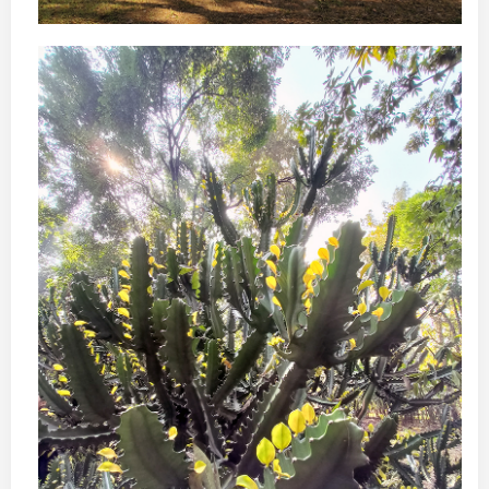
末闲逛荔湾永庆坊
五一再游天后宫，这回登高望远，心