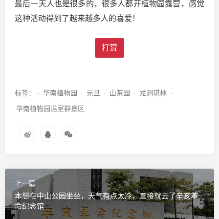
最后一天人也是很多的，很多人都开植物园露营，感觉
这种活动得到了越来越多人的喜爱！
打赏
标签： ·
华南植物园
·
元旦
·
山茶园
·
龙洞琪林
·
华南植物园温室群景区
上一篇
本想在中山公园坐坐，天气有点太冷，直接就去了辛亥革
命纪念馆