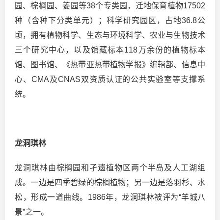
园、棕榈园、姜园等38个专类园，迁地保育植物17502
种（含种下分类单元）；科学研究园区，占地36.8公
顷，拥有植物科学、生态与环境科学、农业与生物技术
三个研究中心，以及馆藏标本118万余份的植物标本
馆、图书馆、《热带亚热带植物学报》编辑部、信息中
心、CMA及CNAS双资质认证的公共实验室等支撑系
统。
龙洞琪林
龙洞琪林由棕榈园和孑遗植物区两个半岛及人工湖组
成。一边是四季碧绿的棕榈植物；另一边是落羽杉、水
松，形成一道曲线。1986年，龙洞琪林被评为“羊城八
景”之一。