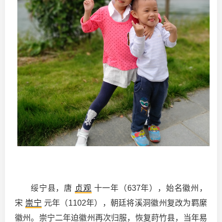
绥宁县，唐
贞观
十一年（637年），始名徽州，
宋
崇宁
元年（1102年），朝廷将溪洞徽州复改为羁縻
徽州。崇宁二年迫徽州再次归服，恢复莳竹县，当年易