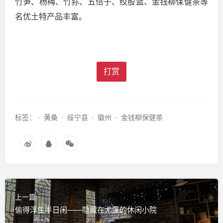
竹笋、杨梅、竹荪、五倍子、绞股蓝、金钱柳保健茶等
名优土特产品丰富。
打赏
标签： ·
黄桑
·
绥宁县
·
徽州
·
金钱柳保健茶
上一篇
偷得浮生半日闲——隐藏在尤溪的休闲小院