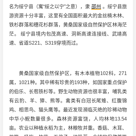
名为绥宁县（寓“绥之以宁”之意），隶
邵州
。绥宁县旅
游资源十分丰富，这里有全国面积最大的金丝楠木林、
铁杉群落和穗花杉群落，黄桑国家级自然保护区林海茫
茫。 绥宁县境内包茂高速、洞新高速连接线、武靖高
速、省道S221、S319穿境而过。
黄桑国家级自然保护区，有木本植物102科，271
属，1021种。其中稀有珍贵的193种，如国家重点保护
的伯乐、长苞铁杉等。野生动物资源也很丰富，哺乳类
有云豹、羊、獐、熊等。禽类有白冠长尾雉、红腹锦
鸡、相思鸟、猫头鹰等。最近发现濒临灭绝的珍稀动物
中华小鲵数量很多。森林资源富饶，人均林地13.54
亩。农业以种植水稻为主，林粮牧并重。香菇、木耳、